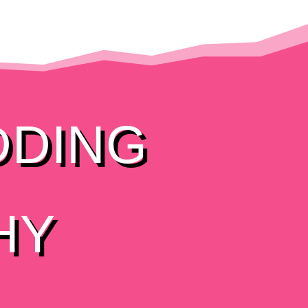
DDING
HY