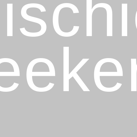
ischi
eeke