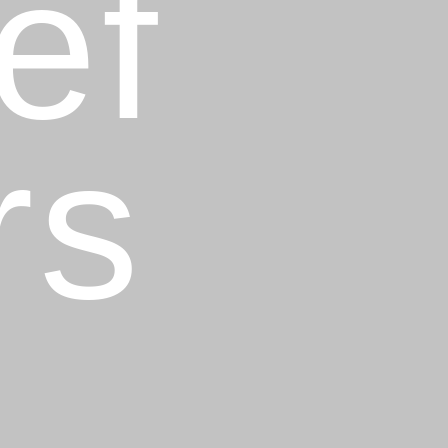
ef
rs